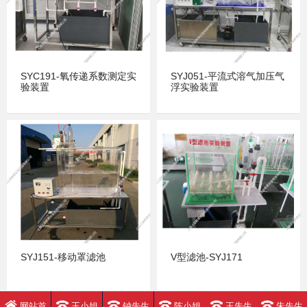
SYC191-氧传递系数测定实
SYJ051-平流式溶气加压气
验装置
浮实验装置
SYJ151-移动罩滤池
V型滤池-SYJ171
网站首
王小姐
钟先生
陈小姐
王先生
朱先生