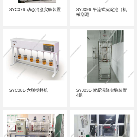
SYC076-动态混凝实验装置
SYJ096-平流式沉淀池（机
械刮泥
SYC081-六联搅拌机
SYJ031-絮凝沉降实验装置
4组