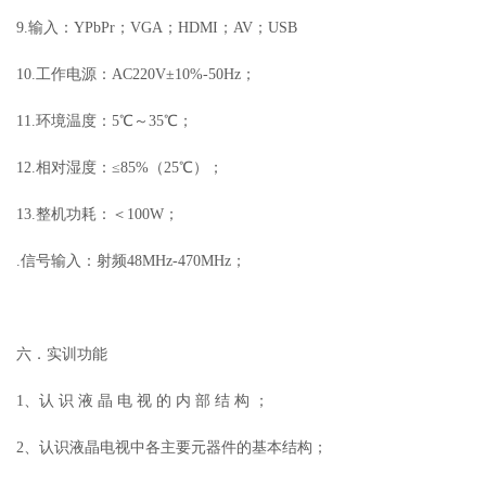
9.输入：YPbPr；VGA；HDMI；AV；USB
10.工作电源：AC220V±10%-50Hz；
11.环境温度：5℃～35℃；
12.相对湿度：≤85%（25℃）；
13.整机功耗：＜100W；
.信号输入：射频48MHz-470MHz；
六．实训功能
1、认 识 液 晶 电 视 的 内 部 结 构 ；
2、认识液晶电视中各主要元器件的基本结构；