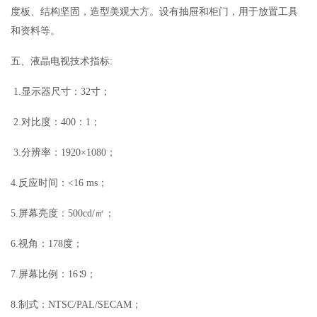
度板、结构坚固，造型美观大方。设有抽屉和柜门，用于放置工具
和资料等。
五、液晶电视技术指标:
1.显示器尺寸：32寸；
2.对比度：400：1；
3.分辨率：1920×1080；
4.反应时间：<16 ms；
5.屏幕亮度：500cd/㎡；
6.视角：178度；
7.屏幕比例：16∶9；
8.制式：NTSC/PAL/SECAM；