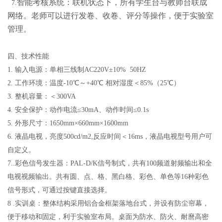
智能考核系统：联机状态下，所有学生台与教师台联成
7.
网络。老师可以进行发卷、收卷、评分等操作，便于实验室
管理。
四、技术性能
1.
输入电源：单相三线制AC220V±10% 50HZ
2.
工作环境：温度-10℃～+40℃ 相对湿度＜85%（25℃）
3.
整机容量：＜300VA
4.
安全保护：动作电流≤30mA、动作时间≤0.1s
5.
外形尺寸：1650mm×660mm×1600mm
6.
液晶电视，亮度500cd/m2,反应时间＜16ms，液晶电视型号用户可
自定义。
7..
彩色信号发生器：PAL-D/K信号制式，共有100频道射频输出和全
电视视频输出。共有圆、点、格、黑白格、彩色、单色等16种彩色
信号形式，可通过按键直接选择。
8 .
实训桌：整体结构采用铝合金框架落地台式，并设有防尘帘幕，
便于移动和固定，利于实验室布局。桌面为防水、防火、耐麿高密