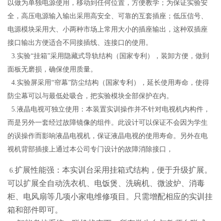
以做为单独电源使用，移动到任何位置，方便教学；为保证实验安
全，高压电源输入输出采用高安全、可靠的互套插座；低压信号、
电源模块采用大、小两种市场上常用大小的插座输出，这种双插座
接口输出方便适合不同接插线、连接口的使用。
3.
实验“挂箱”采用隐藏式导轨结构（国家专利），装卸方便，做到
面板无磨损，确保使用质量。
4.
实验屏采用“帘幕”防尘结构（国家专利），延长使用寿命，使得
防尘幕可以与最低处吸合，把实验模块全部保护在内。
5.
液晶电视可独立使用：本装置实训操作并不针对电视机内构件，
而是另外一套经过故障镜像的组件。此设计可以保证不会因为学生
的误操作而影响液晶电视机，保证液晶电视的使用寿命。另外在电
视机背部插接上通过本公司专门设计的故障消除接口，
扩展性能强：本实训台采用挂箱式结构，便于升级扩展。
6.
可以扩展全自动洗衣机、电饭煲、洗碗机、微波炉、消毒
柜、电风扇等几项小家电维修项目。只需增配相应的实训挂
箱和部件即可。