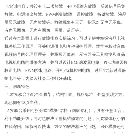
4.
实训内容：共设有十二项故障，有电源输入故障、反馈信号采集
故障、电源输出故障、PWM控制故障、遥控故障、按键故障、液晶
屏显示故障、无声故障等。故障现象有三无、指示灯无声无图像、
有声无图像、无声有图像、黑屏、蓝屏等。
通过在本装置上进行故障排查实操练习，可以了解并掌握液晶电视
机整机工作原理、开关电源供电和各种保护原理、数字主板对音像
视频信号的处理原理等；并掌握万能表、示波器等工具检测和液晶
电视机电路的维修方法；并可以设计
EMI
滤波器电路、PFC功率因数
校正电路、PWM控制电路、开机/待机控制电路、过压/过流/过温保
护电路等，为踏入社会工作打好基础。
三、创新特色
1.
本实验台为铝合金骨架，结构牢固、规格标准、外型美观大方。
现已拥有12项专利，
2.
实验台采用可拆分式“模块”结构（国家专利），具有任意组合，
利于功能升级；同时也解决了整机维修难的问题，只要将体积小的
挂箱寄回厂家就可以快速、方便的解决相应的问题；另外模块还可