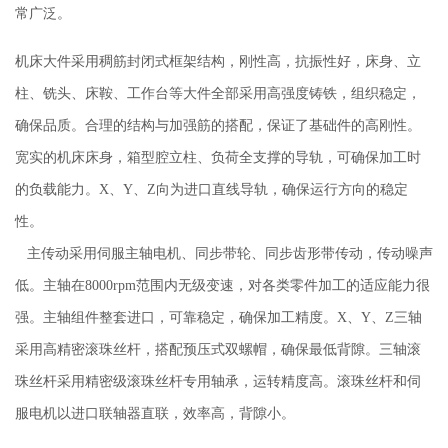
常广泛。
机床大件采用稠筋封闭式框架结构，刚性高，抗振性好，床身、立
柱、铣头、床鞍、工作台等大件全部采用高强度铸铁，组织稳定，
确保品质。合理的结构与加强筋的搭配，保证了基础件的高刚性。
宽实的机床床身，箱型腔立柱、负荷全支撑的导轨，可确保加工时
的负载能力。X、Y、Z向为进口直线导轨，确保运行方向的稳定
性。
主传动采用伺服主轴电机、同步带轮、同步齿形带传动，传动噪声
低。主轴在8000rpm范围内无级变速，对各类零件加工的适应能力很
强。主轴组件整套进口，可靠稳定，确保加工精度。X、Y、Z三轴
采用高精密滚珠丝杆，搭配预压式双螺帽，确保最低背隙。三轴滚
珠丝杆采用精密级滚珠丝杆专用轴承，运转精度高。滚珠丝杆和伺
服电机以进口联轴器直联，效率高，背隙小。